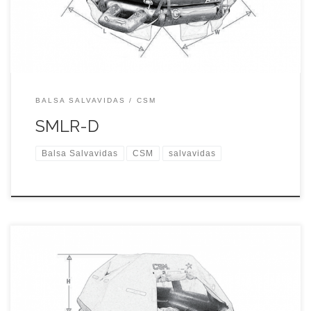
para barcos de vela internacionales. Certificados: Sociedad de
clasificación de China (CCS), Unión […]
BALSA SALVAVIDAS
CSM
SMLR-D
Balsa Salvavidas
CSM
salvavidas
Balsa salvavidas inflable de lanzamiento serie SMLR-A,
abreviatura de balsa tipo A. Conformidad de los productos
con el «Convenio internacional para la seguridad de la vida en