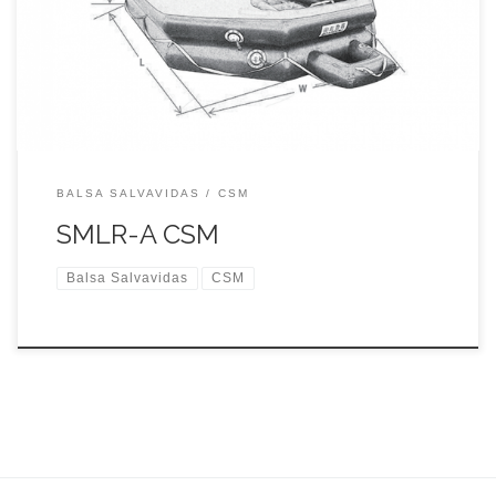
el mar (SOLAS) de 1974 y sus enmiendas». Apto para barcos
de vela internacionales. Certificados: Sociedad de clasificación
de China (CCS), Unión Europea […]
BALSA SALVAVIDAS
CSM
SMLR-A CSM
Balsa Salvavidas
CSM