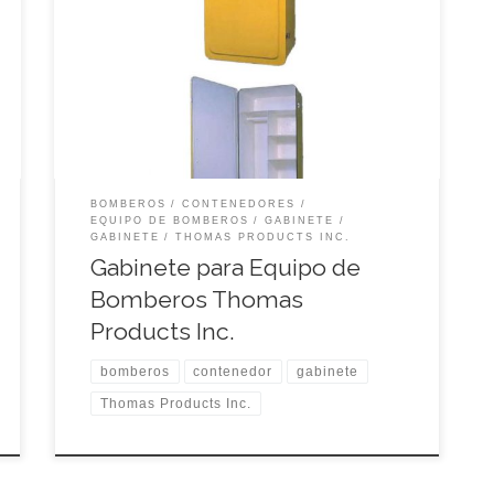
vidrio durable, con diseño de compartimientos
que se adaptan adecuadamente para acomodar
los equipos de brigadas de bomberos. Se
suministra en variedad de colores, siendo el color
Rojo el más recomendado y utilizado. Estos
gabinetes ofrecen una protección superior, con
bisagra de puerta en […]
BOMBEROS
CONTENEDORES
EQUIPO DE BOMBEROS
GABINETE
GABINETE
THOMAS PRODUCTS INC.
Gabinete para Equipo de
Bomberos Thomas
Products Inc.
bomberos
contenedor
gabinete
Thomas Products Inc.