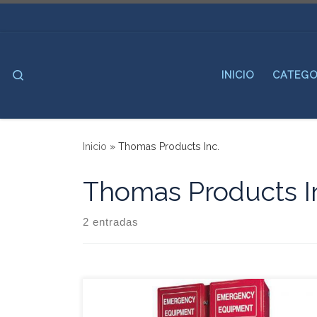
Saltar al contenido
Search
INICIO
CATEGO
Inicio
»
Thomas Products Inc.
Thomas Products I
2 entradas
Características: • Fabricado en Fibra de Vidrio.•