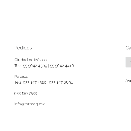
Pedidos
Ca
Ca
Ciudad de México
Tels. 55 5642 4509 | 55 5642 4416
Paraíso:
Avi
Tels. 933 147 4320 | 933 147 6891 |
933 129 7533
info@tormag.mx