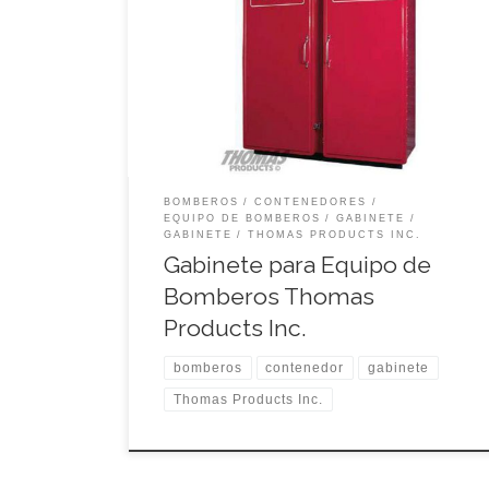
Acabado pulido en color rojo bermellón.• Doble
puerta con doble compartimiento.•
Compartimiento izquierdo con tubo para colgar
trajes de bombero.• Compartimiento derecho con
tres repisas que se adaptan adecuadamente para
acomodar los equipos de brigadas de bomberos.•
Manijas y Bisagra de puertas de […]
BOMBEROS
CONTENEDORES
EQUIPO DE BOMBEROS
GABINETE
GABINETE
THOMAS PRODUCTS INC.
Gabinete para Equipo de
Bomberos Thomas
Products Inc.
bomberos
contenedor
gabinete
Thomas Products Inc.