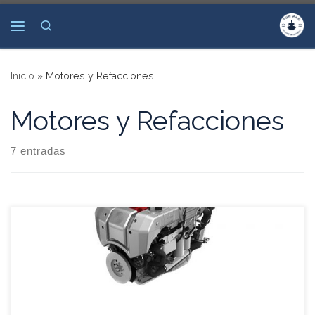
Saltar al contenido
Search
Menú
Inicio
»
Motores y Refacciones
Motores y Refacciones
7 entradas
La acreditada serie SE 6-CYL