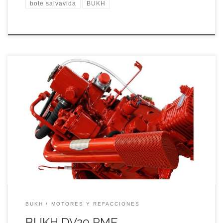
bote salvavida
BUKH
BOTE SALVAVIDAS BUKH CON MOTOR DIESEL 29 caballos
de potencia eficaces y disciplinadas garantizan una
navegación segura y sin problemas.
BUKH
MOTORES Y REFACCIONES
BUKH DV29 RME