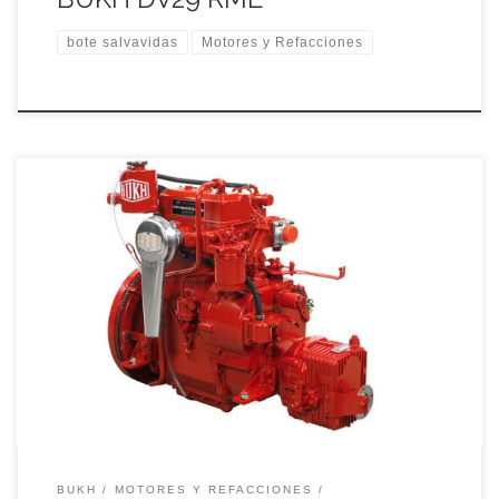
bote salvavidas
Motores y Refacciones
24 caballos de fuerza eficaces y disciplinados garantizan una
navegación segura y sin problemas.El DV24RME está
diseñado y construido como un motor marino genuino; no es
un motor industrial«marinizado».
BUKH
MOTORES Y REFACCIONES