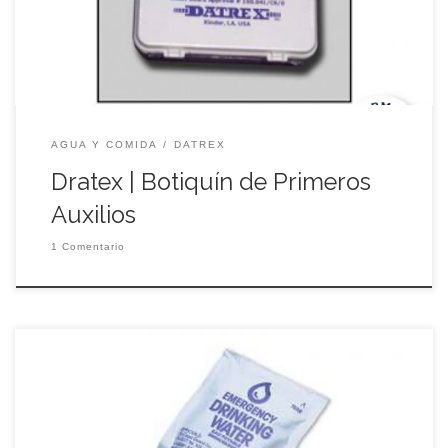
ITEM NO: DX0400M El kit de primeros auxilios aprobado por
la Guardia Costera de […]
AGUA Y COMIDA
DATREX
Dratex | Botiquín de Primeros
Auxilios
1 Comentario