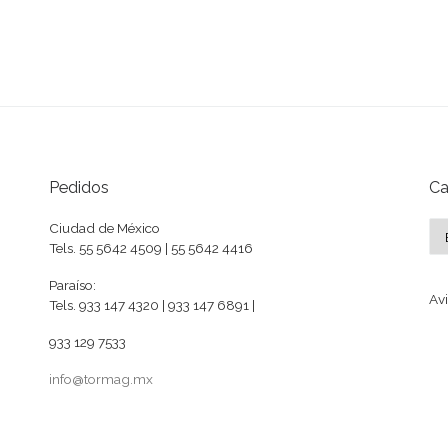
Pedidos
Ca
Ca
Ciudad de México
Tels. 55 5642 4509 | 55 5642 4416
Paraíso:
Avi
Tels. 933 147 4320 | 933 147 6891 |
933 129 7533
info@tormag.mx