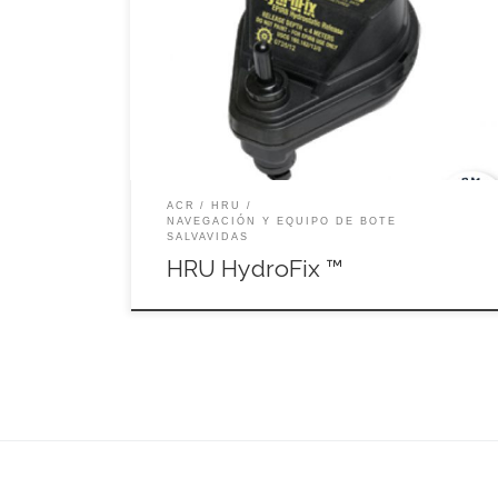
ACR | HRU La unidad de liberación hidrostática
(HRU) HydroFix ™ es un sistema de varilla
patentado que permite que una baliza se libere de
manera rápida y confiable de un soporte de
Categoría I cuando se sumerge en agua entre 1.5-4
metros (4.9-13.1 pies). ITEM NO: 9490.1
ACR
HRU
NAVEGACIÓN Y EQUIPO DE BOTE
SALVAVIDAS
HRU HydroFix ™