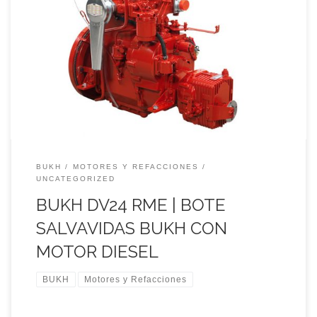
24 caballos de fuerza eficaces y disciplinados garantizan una
navegación segura y sin problemas.El DV24RME está
diseñado y construido como un motor marino genuino; no es
un motor industrial«marinizado».
BUKH
MOTORES Y REFACCIONES
UNCATEGORIZED
BUKH DV24 RME | BOTE
SALVAVIDAS BUKH CON
MOTOR DIESEL
BUKH
Motores y Refacciones