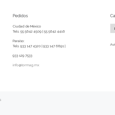
Pedidos
Ca
Ca
Ciudad de México
Tels. 55 5642 4509 | 55 5642 4416
Paraíso:
Avi
Tels. 933 147 4320 | 933 147 6891 |
933 129 7533
info@tormag.mx
s