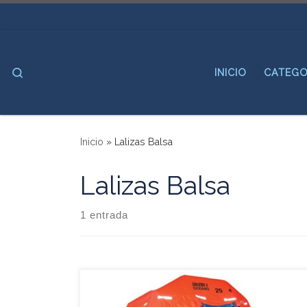
Saltar al contenido
Search
INICIO
CATEGO
Inicio
»
Lalizas Balsa
Lalizas Balsa
1 entrada
Balsa Salvavidas Balsa salvavidas LALIZAS SOLAS