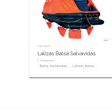
OCEANO, tipo autoadrizable de tiro al agua
Aprobado por SOLAS / MED por DNV GL • Para
uso en todo tipo de embarcaciones de pasajeros •
Paquetes de equipo: Paquete SOLAS A o Paquete
B SOLAS • Capacidades disponibles: de 25 a 100
personas […]
LALIZAS
Lalizas Balsa Salvavidas
1 Comentario
Balsa Salvavidas
Lalizas Balsa