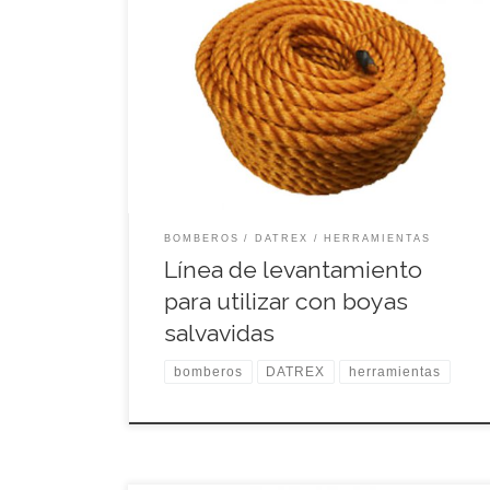
100 pies, 5/16” de diámetro (8mm) Código:
DX1521M
BOMBEROS
DATREX
HERRAMIENTAS
Línea de levantamiento
para utilizar con boyas
salvavidas
bomberos
DATREX
herramientas