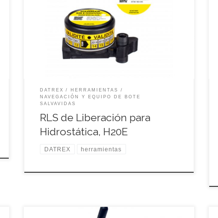
Especificaciones:
DATREX
HERRAMIENTAS
NAVEGACIÓN Y EQUIPO DE BOTE
SALVAVIDAS
RLS de Liberación para
Hidrostática, H20E
DATREX
herramientas