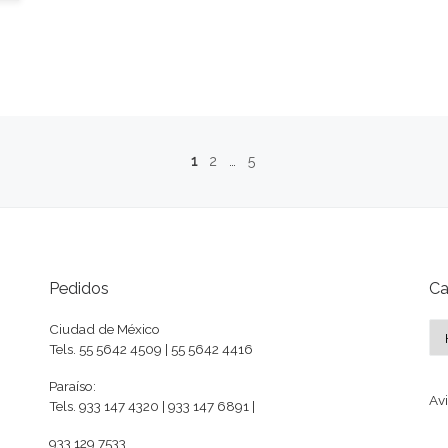
1
2
…
5
Pedidos
Ca
Ca
Ciudad de México
Tels. 55 5642 4509 | 55 5642 4416
Paraíso:
Avi
Tels. 933 147 4320 | 933 147 6891 |
933 129 7533