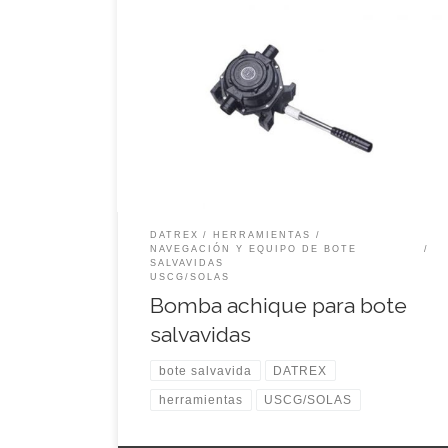
USCG/SOLAS Código: WW2593M
DATREX
HERRAMIENTAS
NAVEGACIÓN Y EQUIPO DE BOTE
SALVAVIDAS
USCG/SOLAS
Bomba achique para bote
salvavidas
bote salvavida
DATREX
herramientas
USCG/SOLAS