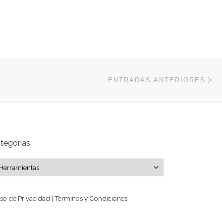
En
ENTRADAS ANTERIORES
tegorías
tegorías
so de Privacidad | Términos y Condiciones