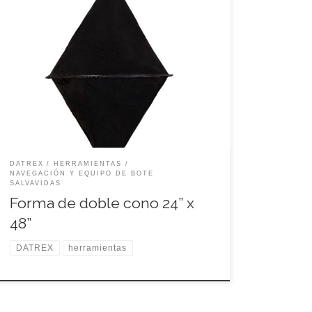
Código: DX0012M
DATREX
HERRAMIENTAS
NAVEGACIÓN Y EQUIPO DE BOTE
SALVAVIDAS
Forma de doble cono 24” x
48”
DATREX
herramientas