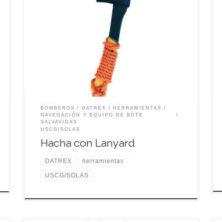
USCG/SOLAS Código: BB0072M
BOMBEROS
DATREX
HERRAMIENTAS
NAVEGACIÓN Y EQUIPO DE BOTE
SALVAVIDAS
USCG/SOLAS
Hacha con Lanyard
DATREX
herramientas
USCG/SOLAS