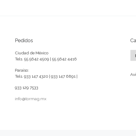
Pedidos
Ca
Ca
Ciudad de México
Tels. 55 5642 4509 | 55 5642 4416
Paraíso:
Avi
Tels. 933 147 4320 | 933 147 6891 |
933 129 7533
info@tormag.mx