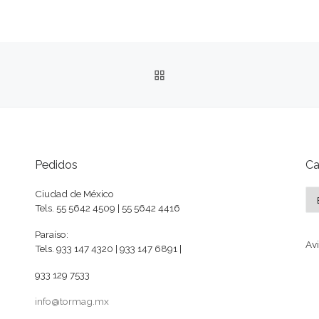
VOLVER A LA LISTA DE 
Pedidos
Ca
Ca
Ciudad de México
Tels. 55 5642 4509 | 55 5642 4416
Paraíso:
Avi
Tels. 933 147 4320 | 933 147 6891 |
933 129 7533
info@tormag.mx