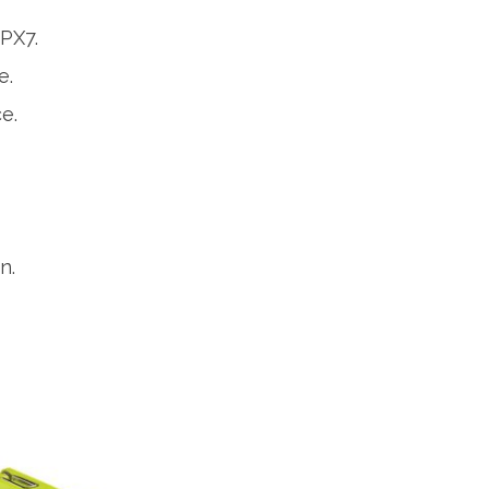
IPX7.
e.
e.
n.