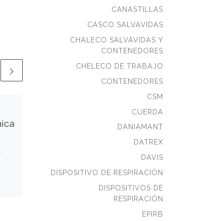
CANASTILLAS
CASCO SALVAVIDAS
CHALECO SALVAVIDAS Y
CONTENEDORES
CHELECO DE TRABAJO
CONTENEDORES
CSM
Bote de aceite
CUERDA
ica
para ancla de mar
DANIAMANT
DATREX
:
Código: AM0141M
DAVIS
DISPOSITIVO DE RESPIRACIÓN
DISPOSITIVOS DE
RESPIRACIÓN
EPIRB