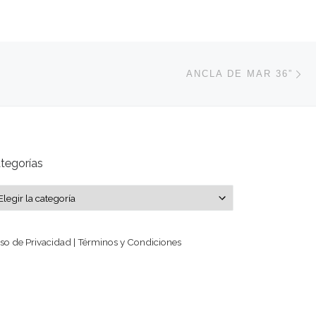
En
ENTRADAS
ANCLA DE MAR 36”
tegorías
tegorías
so de Privacidad | Términos y Condiciones