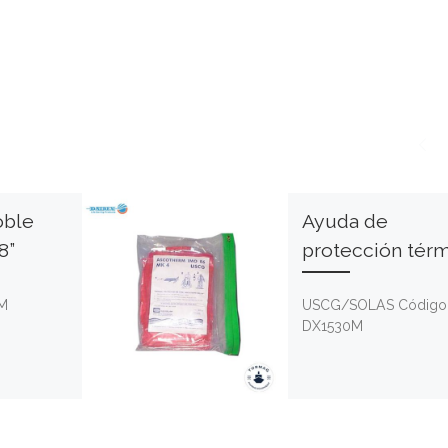
oble
Ayuda de
8”
protección térm
2M
USCG/SOLAS Código
DX1530M