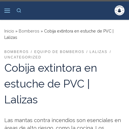
Saltar al contenido
Search
Menú
Inicio
»
Bomberos
»
Cobija extintora en estuche de PVC |
Lalizas
BOMBEROS
EQUIPO DE BOMBEROS
LALIZAS
UNCATEGORIZED
Cobija extintora en
estuche de PVC |
Lalizas
Las mantas contra incendios son esenciales en
áreas de alto riesgo, como la cocina. Los