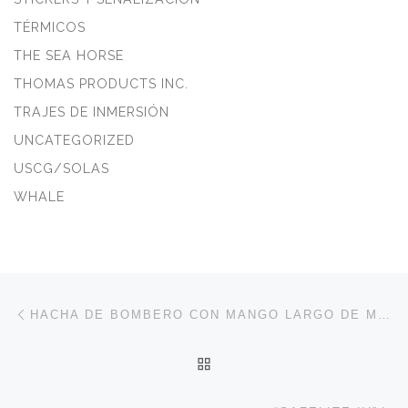
TÉRMICOS
THE SEA HORSE
THOMAS PRODUCTS INC.
TRAJES DE INMERSIÓN
UNCATEGORIZED
USCG/SOLAS
WHALE
Navegación de entradas
Entrada anterior
HACHA DE BOMBERO CON MANGO LARGO DE MADERA DE DE 2.8KG
VOLVER A LA LISTA DE 
En