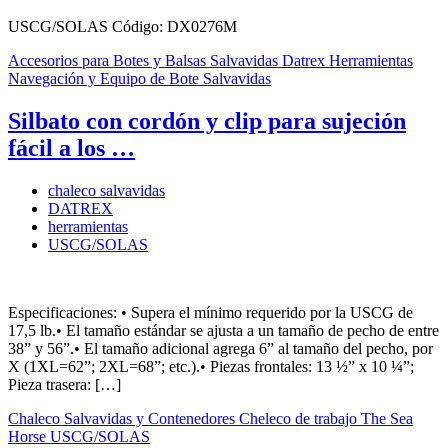
USCG/SOLAS Código: DX0276M
Accesorios para Botes y Balsas Salvavidas
Datrex
Herramientas
Navegación y Equipo de Bote Salvavidas
Silbato con cordón y clip para sujeción
fácil a los …
chaleco salvavidas
DATREX
herramientas
USCG/SOLAS
Especificaciones: • Supera el mínimo requerido por la USCG de
17,5 lb.• El tamaño estándar se ajusta a un tamaño de pecho de entre
38” y 56”.• El tamaño adicional agrega 6” al tamaño del pecho, por
X (1XL=62”; 2XL=68”; etc.).• Piezas frontales: 13 ½” x 10 ¼”;
Pieza trasera: […]
Chaleco Salvavidas y Contenedores
Cheleco de trabajo
The Sea
Horse
USCG/SOLAS