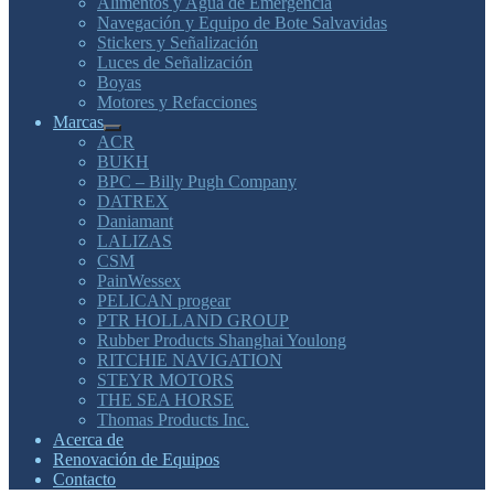
Alimentos y Agua de Emergencia
Navegación y Equipo de Bote Salvavidas
Stickers y Señalización
Luces de Señalización
Boyas
Motores y Refacciones
Marcas
ACR
BUKH
BPC – Billy Pugh Company
DATREX
Daniamant
LALIZAS
CSM
PainWessex
PELICAN progear
PTR HOLLAND GROUP
Rubber Products Shanghai Youlong
RITCHIE NAVIGATION
STEYR MOTORS
THE SEA HORSE
Thomas Products Inc.
Acerca de
Renovación de Equipos
Contacto