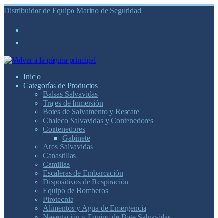
Saltar
Distribuidor de Equipo Marino de Seguridad
al
contenido
Inicio
Categorías de Productos
Balsas Salvavidas
Trajes de Inmersión
Botes de Salvamento y Rescate
Chaleco Salvavidas y Contenedores
Contenedores
Gabinete
Aros Salvavidas
Canastillas
Camillas
Escaleras de Embarcación
Dispositivos de Respiración
Equipo de Bomberos
Pirotecnia
Alimentos y Agua de Emergencia
Navegación y Equipo de Bote Salvavidas