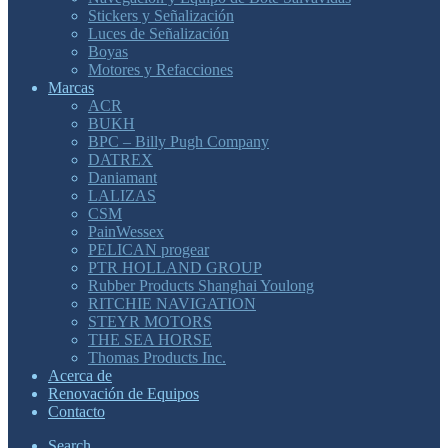
Stickers y Señalización
Luces de Señalización
Boyas
Motores y Refacciones
Marcas
ACR
BUKH
BPC – Billy Pugh Company
DATREX
Daniamant
LALIZAS
CSM
PainWessex
PELICAN progear
PTR HOLLAND GROUP
Rubber Products Shanghai Youlong
RITCHIE NAVIGATION
STEYR MOTORS
THE SEA HORSE
Thomas Products Inc.
Acerca de
Renovación de Equipos
Contacto
Search