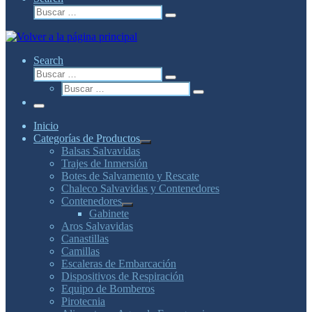
Buscar
Buscar
…
Search
Buscar
Buscar
Buscar
…
Buscar
…
Menú
Inicio
Categorías de Productos
Balsas Salvavidas
Trajes de Inmersión
Botes de Salvamento y Rescate
Chaleco Salvavidas y Contenedores
Contenedores
Gabinete
Aros Salvavidas
Canastillas
Camillas
Escaleras de Embarcación
Dispositivos de Respiración
Equipo de Bomberos
Pirotecnia