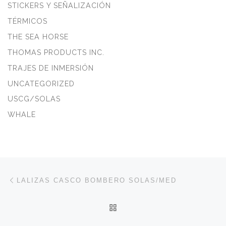
STICKERS Y SEÑALIZACIÓN
TÉRMICOS
THE SEA HORSE
THOMAS PRODUCTS INC.
TRAJES DE INMERSIÓN
UNCATEGORIZED
USCG/SOLAS
WHALE
Navegación de entradas
Entrada anterior
LALIZAS CASCO BOMBERO SOLAS/MED
VOLVER A LA LISTA DE 
En