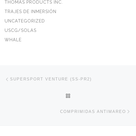
THOMAS PRODUCTS INC.
TRAJES DE INMERSIÓN
UNCATEGORIZED
USCG/SOLAS
WHALE
Navegación de entradas
Entrada anterior
SUPERSPORT VENTURE (SS-PR2)
VOLVER A LA LISTA DE 
En
COMPRIMIDAS ANTIMAREO