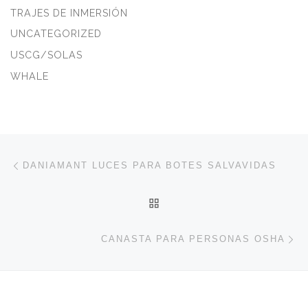
TRAJES DE INMERSIÓN
UNCATEGORIZED
USCG/SOLAS
WHALE
Navegación de entradas
Entrada anterior
DANIAMANT LUCES PARA BOTES SALVAVIDAS
VOLVER A LA LISTA DE 
En
CANASTA PARA PERSONAS OSHA