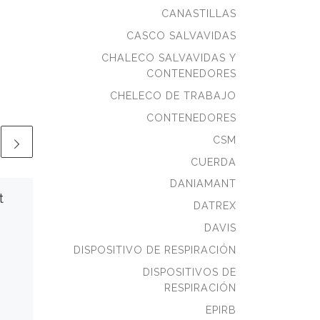
CANASTILLAS
CASCO SALVAVIDAS
CHALECO SALVAVIDAS Y
CONTENEDORES
CHELECO DE TRABAJO
CONTENEDORES
CSM
CUERDA
DANIAMANT
t
Dratex | Botiquín
DATREX
de Primeros
DAVIS
Auxilios
DISPOSITIVO DE RESPIRACIÓN
1 Comentario
DISPOSITIVOS DE
RESPIRACIÓN
Botiquín de primeros
auxilios, USCG El kit de
EPIRB