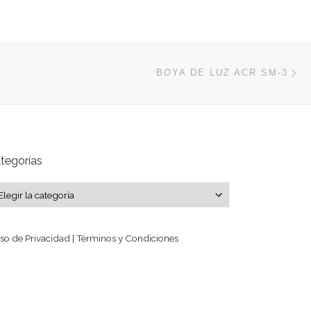
En
ENTRADAS
BOYA DE LUZ ACR SM-3
tegorías
tegorías
so de Privacidad | Términos y Condiciones