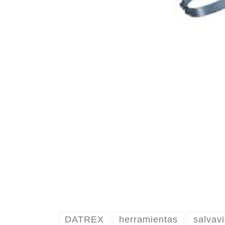
DATREX
herramientas
salvav