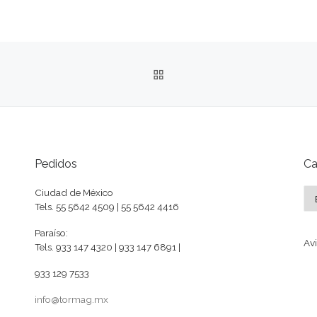
VOLVER A LA LISTA DE 
Pedidos
Ca
Ca
Ciudad de México
Tels. 55 5642 4509 | 55 5642 4416
Paraíso:
Avi
Tels. 933 147 4320 | 933 147 6891 |
933 129 7533
info@tormag.mx