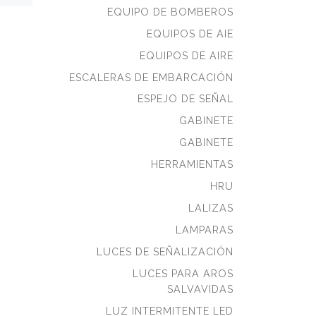
primeros auxilios
EQUIPO DE BOMBEROS
aprobado por la Guardia
EQUIPOS DE AIE
Costera de EE. UU. Está
certificado para cumplir […]
EQUIPOS DE AIRE
ESCALERAS DE EMBARCACIÓN
ESPEJO DE SEÑAL
GABINETE
GABINETE
HERRAMIENTAS
HRU
LALIZAS
LAMPARAS
LUCES DE SEÑALIZACIÓN
LUCES PARA AROS
SALVAVIDAS
LUZ INTERMITENTE LED